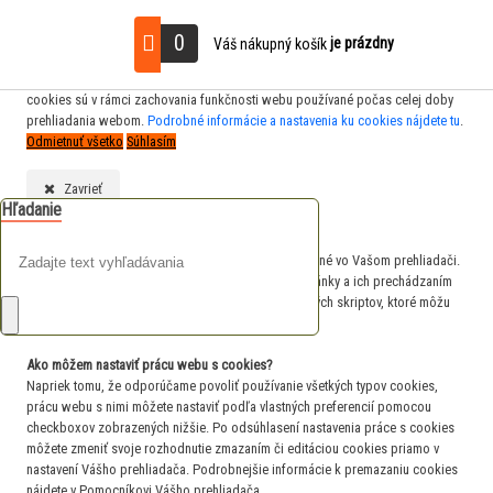
S cieľom uľahčiť používateľom používať naše webové stránky využívame
0
je prázdny
Váš nákupný košík
cookies. Kliknutím na tlačidlo "Súhlasím" súhlasíte s použitím preferenčných,
štatistických aj marketingových cookies pre nás aj našich partnerov. Funkčné
cookies sú v rámci zachovania funkčnosti webu používané počas celej doby
prehliadania webom.
Podrobné informácie a nastavenia ku cookies nájdete tu
.
Odmietnuť všetko
Súhlasím
Zavrieť
Hľadanie
Čo sú cookies?
Cookies sú krátke textové informácie, ktoré sú uložené vo Vašom prehliadači.
Tieto informácie bežne používajú všetky webové stránky a ich prechádzaním
dochádza k ukladaniu cookies. Pomocou partnerských skriptov, ktoré môžu
stránky používať (napríklad Google analytics
Ako môžem nastaviť prácu webu s cookies?
Napriek tomu, že odporúčame povoliť používanie všetkých typov cookies,
prácu webu s nimi môžete nastaviť podľa vlastných preferencií pomocou
checkboxov zobrazených nižšie. Po odsúhlasení nastavenia práce s cookies
môžete zmeniť svoje rozhodnutie zmazaním či editáciou cookies priamo v
nastavení Vášho prehliadača. Podrobnejšie informácie k premazaniu cookies
nájdete v Pomocníkovi Vášho prehliadača.