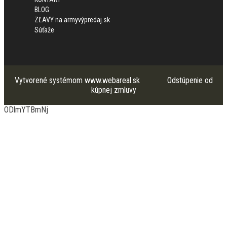
BLOG
ZĽAVY na armyvýpredaj.sk
Súťaže
Vytvorené systémom
www.webareal.sk
Odstúpenie od
kúpnej zmluvy
ODlmYTBmNj