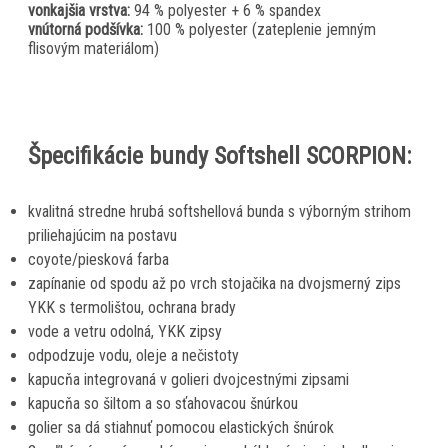
vonkajšia vrstva:
94 % polyester + 6 % spandex
vnútorná podšívka:
100 % polyester (zateplenie jemným
flisovým materiálom)
Špecifikácie bundy Softshell SCORPION:
kvalitná stredne hrubá softshellová bunda s výborným strihom
priliehajúcim na postavu
coyote/piesková farba
zapínanie od spodu až po vrch stojačika na dvojsmerný zips
YKK s termolištou, ochrana brady
vode a vetru odolná, YKK zipsy
odpodzuje vodu, oleje a nečistoty
kapucňa integrovaná v golieri dvojcestnými zipsami
kapucňa so šiltom a so sťahovacou šnúrkou
golier sa dá stiahnuť pomocou elastických šnúrok