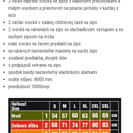
2 veľké náprsné vrecká na zipsy s káblovými priechodkami a
malým vreckom a priestorom na písacie potreby v každej z
nich
2 väčšie vrecká v zadnej chrbtovej časti na zips
2 vrecká na ramenách na zips so sluchadlovým výstupom a so
suchým zipsom na vrchu
malé vrecko na ľavom predlaktí na zips
na rukávoch nastaviteľné manžety na suchý zips
zosílené predlaktia, dvojité šitie
v podpazuší vetranie na zips
spodok bundy nastaviteľný elastickými šnúrkami
vodný stĺpec: 8000 mm
priedušnosť: 5000mvp