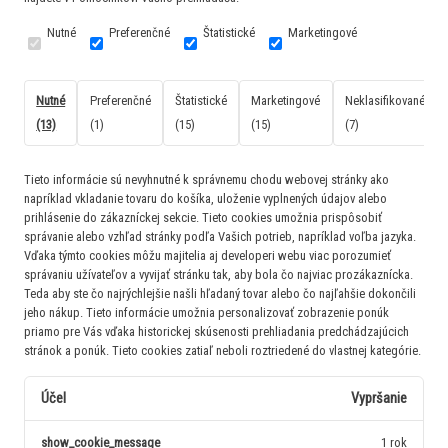
Nutné
Preferenčné
Štatistické
Marketingové
Nutné
Preferenčné
Štatistické
Marketingové
Neklasifikované
(13)
(1)
(15)
(15)
(7)
Tieto informácie sú nevyhnutné k správnemu chodu webovej stránky ako
napríklad vkladanie tovaru do košíka, uloženie vyplnených údajov alebo
prihlásenie do zákazníckej sekcie.
Tieto cookies umožnia prispôsobiť
správanie alebo vzhľad stránky podľa Vašich potrieb, napríklad voľba jazyka.
Vďaka týmto cookies môžu majitelia aj developeri webu viac porozumieť
správaniu užívateľov a vyvijať stránku tak, aby bola čo najviac prozákaznícka.
Teda aby ste čo najrýchlejšie našli hľadaný tovar alebo čo najľahšie dokončili
jeho nákup.
Tieto informácie umožnia personalizovať zobrazenie ponúk
priamo pre Vás vďaka historickej skúsenosti prehliadania predchádzajúcich
stránok a ponúk.
Tieto cookies zatiaľ neboli roztriedené do vlastnej kategórie.
Účel
Vypršanie
show_cookie_message
1 rok