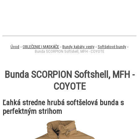
Úvod
»
OBLEČENIE | MASKÁČE
»
Bundy, kabáty, vesty
»
Softšelové bundy
»
Bunda SCORPION Softshell, MFH - COYOTE
Bunda SCORPION Softshell, MFH -
COYOTE
Ľahká stredne hrubá softšelová bunda s
perfektným strihom