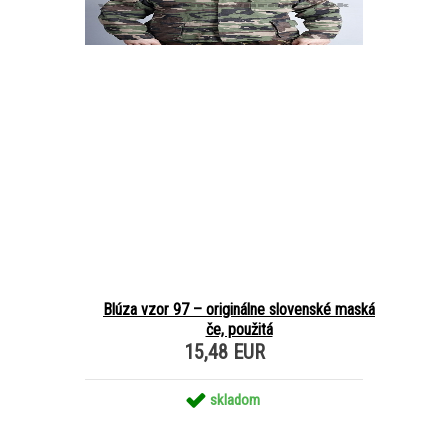
Blúza vzor 97 – originálne slovenské maská
če, použitá
15,48 EUR
skladom