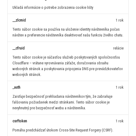
Ukladá informácie o potrebe zobrazenia cookie lišty
__zlcmid
1 rok
Tento súbor cookie sa používa na uloženie identity návštevníka počas
návštev a preferencie návštevníka deaktivovať našu funkciu živého chatu.
__cfruid
relácie
Tento súbor cookie je súčasťou služieb poskytovaných spoločnosťou
Cloudflare – vrátane vyrovnávania záťaže, doručovania obsahu
webových stránok a poskytovania pripojenia DNS pre prevádzkovateľov
webových stránok.
_auth
1 rok
Zaisťuje bezpečnosť prehliadania návštevníkov tým, že zabraňuje
falšovaniu požiadaviek medzi stránkami. Tento súbor cookie je
nevyhnutný pre bezpečnosť webu a návštevníka.
csrftoken
1 rok
Pomáha predchádzať útokom Cross-Site Request Forgery (CSRF).