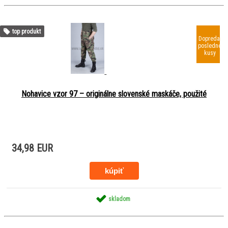
top produkt
Dopredaj
posledné
kusy
Nohavice vzor 97 – originálne slovenské maskáče, použité
34,98 EUR
skladom