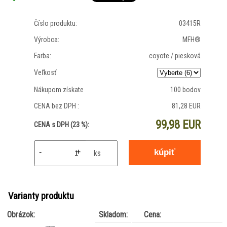
Číslo produktu:
03415R
Výrobca:
MFH®
Farba:
coyote / piesková
Veľkosť
Nákupom získate
100 bodov
CENA bez DPH :
81,28 EUR
99,98 EUR
CENA s DPH (23 %):
-
+
ks
Varianty produktu
Obrázok:
Skladom:
Cena: