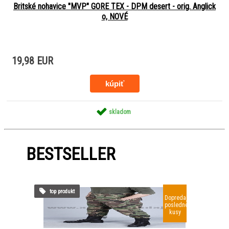
Britské nohavice "MVP" GORE TEX - DPM desert - orig. Anglick
o, NOVÉ
19,98 EUR
skladom
BESTSELLER
top produkt
Dopredaj
posledné
kusy