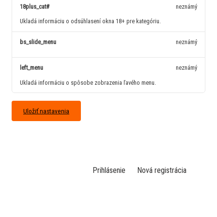
18plus_cat#
neznámý
Ukladá informáciu o odsúhlasení okna 18+ pre kategóriu.
bs_slide_menu
neznámý
left_menu
neznámý
Ukladá informáciu o spôsobe zobrazenia ľavého menu.
Uložiť nastavenia
Prihlásenie
Nová registrácia