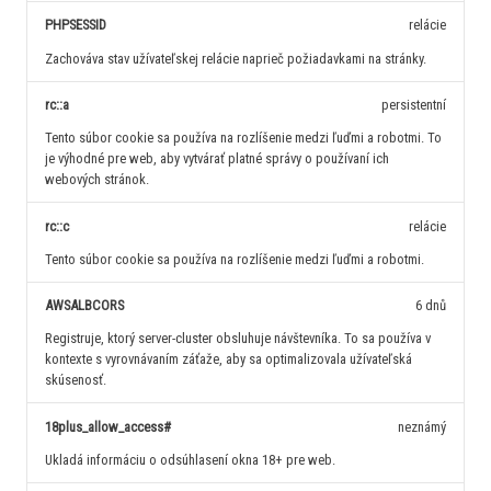
PHPSESSID
relácie
Zachováva stav užívateľskej relácie naprieč požiadavkami na stránky.
rc::a
persistentní
Tento súbor cookie sa používa na rozlíšenie medzi ľuďmi a robotmi. To
je výhodné pre web, aby vytvárať platné správy o používaní ich
webových stránok.
rc::c
relácie
Tento súbor cookie sa používa na rozlíšenie medzi ľuďmi a robotmi.
AWSALBCORS
6 dnů
Registruje, ktorý server-cluster obsluhuje návštevníka. To sa používa v
kontexte s vyrovnávaním záťaže, aby sa optimalizovala užívateľská
skúsenosť.
18plus_allow_access#
neznámý
Ukladá informáciu o odsúhlasení okna 18+ pre web.