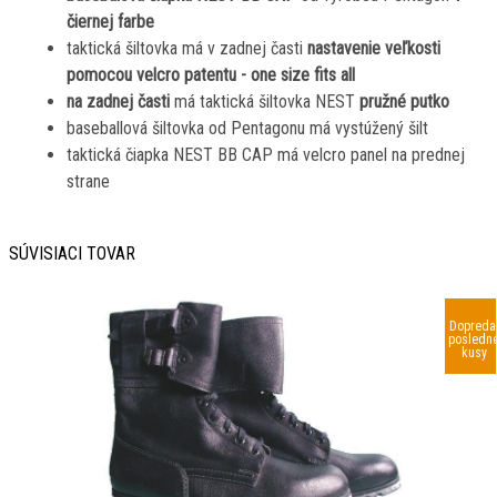
čiernej farbe
taktická šiltovka má v zadnej časti
nastavenie veľkosti
pomocou velcro patentu - o
ne size fits all
na zadnej časti
má taktická šiltovka NEST
pružné putko
baseballová šiltovka od Pentagonu má vystúžený šilt
taktická čiapka NEST BB CAP má
velcro panel na prednej
strane
SÚVISIACI TOVAR
Dopreda
posledn
kusy