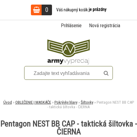
0
je prázdny
Váš nákupný košík
Prihlásenie
Nová registrácia
Úvod
»
OBLEČENIE | MASKÁČE
»
Pokrývky hlavy
»
Šiltovky
»
Pentagon NEST BB CAP
- taktická šiltovka - ČIERNA
Pentagon NEST BB CAP - taktická šiltovka -
ČIERNA