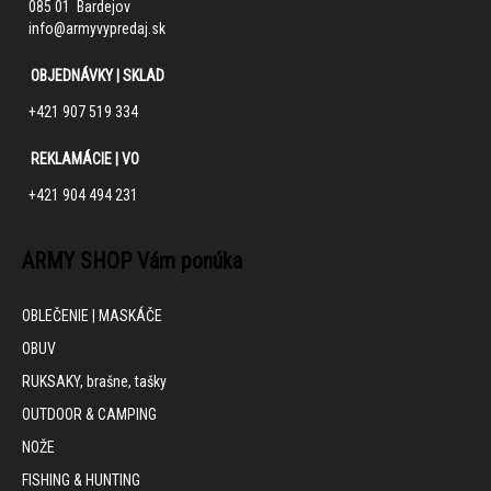
085 01 Bardejov
info@armyvypredaj.sk
OBJEDNÁVKY | SKLAD
+421 907 519 334
REKLAMÁCIE | VO
+421 904 494 231
ARMY SHOP Vám ponúka
OBLEČENIE | MASKÁČE
OBUV
RUKSAKY, brašne, tašky
OUTDOOR & CAMPING
NOŽE
FISHING & HUNTING