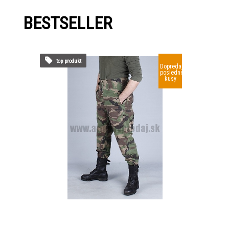
BESTSELLER
top produkt
Dopredaj
posledné
kusy