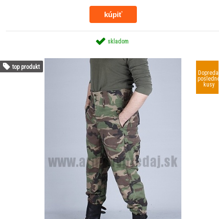
skladom
top produkt
Dopreda
posledn
kusy