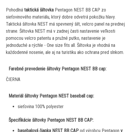
Pohodlná
taktická šiltovka
Pentagon NEST BB CAP zo
sieťovinového materiálu, ktorý dobre odvetrá pokožku hlavy.
Taktická šiltovka NEST má spevnený šilt, velcro panel na prednej
strane
. Šiltovka NEST má v zadnej časti nastavenie veľkosti
pomocou velcro patentu a pružné putko, nastavenie je
jednoduché a rýchle - One size fits all. Šiltovka je vhodná na
každodenné nosenie, ale aj na turistiku ako ochrana pred slnkom.
Farebné prevedenie šiltovky Pentagon NEST BB cap:
ČIERNA
Materiál šiltovky Pentagon NEST baseball cap:
sieťovina 100% polyester
Špecifikácie šiltovky Pentagon NEST BB CAP:
basebalová čiapka NEST BB CAP
od výrobcu Pentagon
v