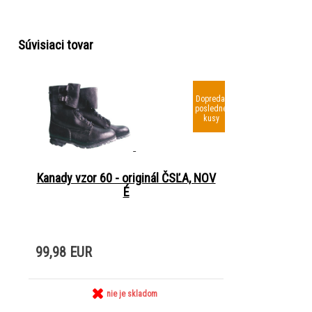
Súvisiaci tovar
Dopredaj
posledné
kusy
Kanady vzor 60 - originál ČSĽA, NOV
É
99,98 EUR
nie je skladom