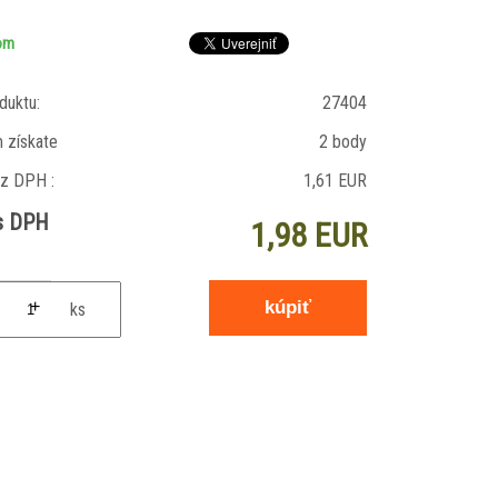
om
duktu:
27404
 získate
2 body
z DPH :
1,61 EUR
s DPH
1,98 EUR
+
ks