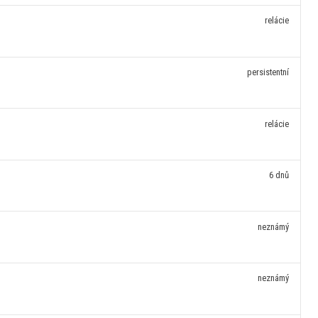
relácie
persistentní
relácie
6 dnů
neznámý
neznámý