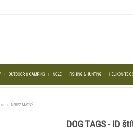
Y
OUTDOOR & CAMPING
NOŽE
FISHING & HUNTING
HELIKON-TEX 
y, sada - NEREZ MATNÝ
DOG TAGS - ID št