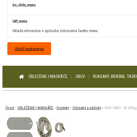
bs_slide_menu
left_menu
Ukladá informáciu o spôsobe zobrazenia ľavého menu.
Uložiť nastavenia
OBLEČENIE | MASKÁČE
OBUV
RUKSAKY, BRAŠNE, TAŠK
Úvod
»
OBLEČENIE | MASKÁČE
»
Doplnky
»
Odznaky a nášivky
»
DOG TAGS - ID štítk