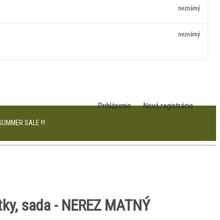
neznámý
neznámý
Prihlásenie
Nová registrácia
SUMMER SALE !!!
ítky, sada - NEREZ MATNÝ