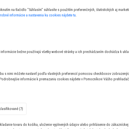
nutím na tlačidlo "Súhlasím" súhlasíte s použitím preferenčných, štatistických aj marke
robné informácie a nastavenia ku cookies nájdete tu
.
to informácie bežne používajú všetky webové stránky a ich prechádzaním dochádza k ukl
bu s nimi môžete nastaviť podľa vlastných preferencií pomocou checkboxov zobrazených
 Podrobnejšie informácie k premazaniu cookies nájdete v Pomocníkovi Vášho prehliadač
lasifikované (7)
ladanie tovaru do košíka, uloženie vyplnených údajov alebo prihlásenie do zákazníckej