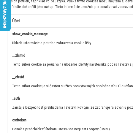
Vašich potrieb, napríklad voľba jazyka.
Vďaka týmto cookies môžu majitelia aj devel
najľahšie dokončili jeho nákup.
Tieto informácie umožnia personalizovať zobrazeni
Účel
show_cookie_message
Ukladá informácie o potrebe zobrazenia cookie lišty
__zlcmid
Tento súbor cookie sa používa na uloženie identity návštevníka počas návštev a 
__cfruid
Tento súbor cookie je súčasťou služieb poskytovaných spoločnosťou Cloudflar
_auth
Zaisťuje bezpečnosť prehliadania návštevníkov tým, že zabraňuje falšovaniu po
csrftoken
Pomáha predchádzať útokom Cross-Site Request Forgery (CSRF).