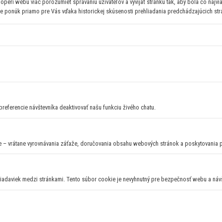
operi webu viac porozumieť správaniu užívateľov a vyvijať stránku tak, aby bola čo najvi
e ponúk priamo pre Vás vďaka historickej skúsenosti prehliadania predchádzajúcich st
preferencie návštevníka deaktivovať našu funkciu živého chatu.
e – vrátane vyrovnávania záťaže, doručovania obsahu webových stránok a poskytovania 
žiadaviek medzi stránkami. Tento súbor cookie je nevyhnutný pre bezpečnosť webu a náv