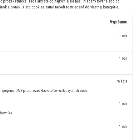
ac prozákaznícka. Teda aby ste čo najrýchlejšie našli hľadaný tovar alebo čo
ránok a ponúk.
Tieto cookies zatiaľ neboli roztriedené do vlastnej kategórie.
Vypršanie
1 rok
1 rok
relácie
pripojenia DNS pre prevádzkovateľov webových stránok.
1 rok
števníka.
1 rok