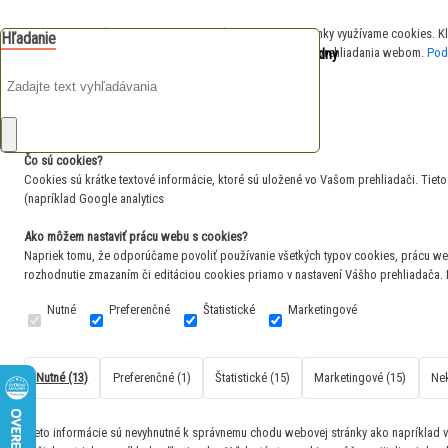
S cieľom uľahčiť používateľom používať naše webové stránky využívame cookies. Klik
Hľadanie
0
zachovania funkčnosti webu používané počas celej doby prehliadania webom.
Pod
je prázdny
Váš nákupný košík
Odmietnuť všetko
Súhlasím
Zavrieť
Čo sú cookies?
Cookies sú krátke textové informácie, ktoré sú uložené vo Vašom prehliadači. Tie
(napríklad Google analytics
Ako môžem nastaviť prácu webu s cookies?
Napriek tomu, že odporúčame povoliť používanie všetkých typov cookies, prácu we
rozhodnutie zmazaním či editáciou cookies priamo v nastavení Vášho prehliadača.
Nutné
Preferenčné
Štatistické
Marketingové
Nutné (13)
Preferenčné (1)
Štatistické (15)
Marketingové (15)
Nek
Tieto informácie sú nevyhnutné k správnemu chodu webovej stránky ako napríklad vk