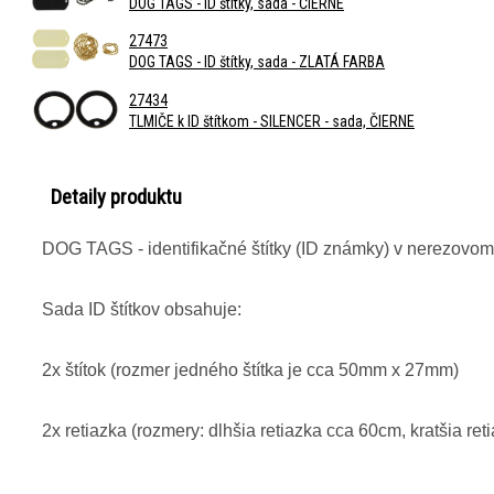
DOG TAGS - ID štítky, sada - ČIERNE
27473
DOG TAGS - ID štítky, sada - ZLATÁ FARBA
27434
TLMIČE k ID štítkom - SILENCER - sada, ČIERNE
Detaily produktu
DOG TAGS - identifikačné štítky (ID známky) v nerezovom 
Sada ID štítkov obsahuje:
2x štítok (rozmer jedného štítka je cca 50mm x 27mm)
2x retiazka (rozmery: dlhšia retiazka cca 60cm, kratšia re