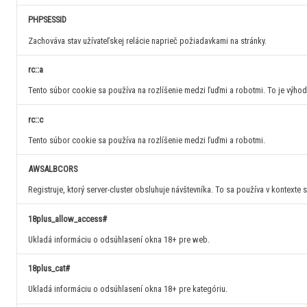
PHPSESSID
Zachováva stav užívateľskej relácie naprieč požiadavkami na stránky.
rc::a
Tento súbor cookie sa používa na rozlíšenie medzi ľuďmi a robotmi. To je výhod
rc::c
Tento súbor cookie sa používa na rozlíšenie medzi ľuďmi a robotmi.
AWSALBCORS
Registruje, ktorý server-cluster obsluhuje návštevníka. To sa používa v kontexte
18plus_allow_access#
Ukladá informáciu o odsúhlasení okna 18+ pre web.
18plus_cat#
Ukladá informáciu o odsúhlasení okna 18+ pre kategóriu.